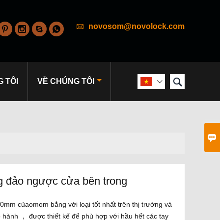

novosom@novolock.com





 TÔI
VỀ CHÚNG TÔI


 đảo ngược cửa bên trong
0mm củaomom bằng với loại tốt nhất trên thị trường và
 hành ， được thiết kế để phù hợp với hầu hết các tay