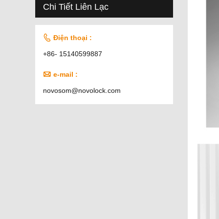
Chi Tiết Liên Lạc

Điện thoại :
+86- 15140599887

e-mail :
novosom@novolock.com