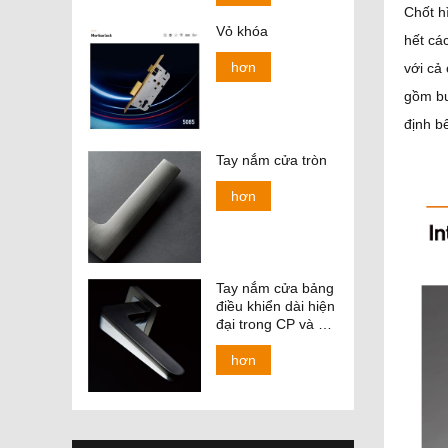
Chốt h
Vỏ khóa
hết cá
hơn
với cả
gồm bu
định b
Tay nắm cửa tròn
hơn
Tay nắm cửa bảng
điều khiển dài hiện
đại trong CP và kết
thúc SN 138-158
hơn