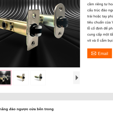
cầm riêng tư h
cấu trúc đảo ng
trái hoặc tay p
tiêu chuẩn của
lỗ cố định để p
cung cấp một tấ
vít và ổ cắm bụi

Email
năng đảo ngược cửa bên trong