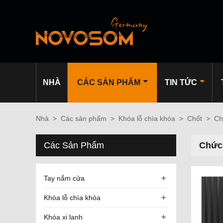
NHÀ
CÁC SẢN PHẨM
TIN TỨC
Nhà
>
Các sản phẩm
>
Khóa lỗ chìa khóa
>
Chốt
>
Ch
Các Sản Phẩm
Chức
+
Tay nắm cửa
+
Khóa lỗ chìa khóa
+
Khóa xi lanh