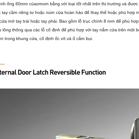
ình ống 60mm củaomom bằng với loại tốt nhất trên thị trường và được
c tay cầm riêng tư hoặc núm cửa hoàn hảo để thay thế hoặc phù hợp mớ
 cửa mở tay trái hoặc tay phải. Bao gồm lỗ trục chính 8 mm để phù h
 lông thông qua các lỗ cố định để phù hợp với tay nắm cửa trên một
ên trong khung cửa, cố định ốc vít và ổ cắm bụi.